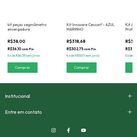
kit peças segmômetro
Kit Innovare Cescorf - AZUL
Kit An
envergadura
MARINHO
Profiss
R$38,00
R$318,68
R$3.3
R$36,10
R$302,75
R$3.21
com
Pix
com
Pix
6
x
de
R$6,33
sem juros
6
x
de
R$53,11
sem juros
6
x
de
R$
Institucional
Entre em contato