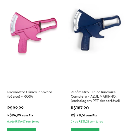
Plicômetro Clínico Innovare
Plicômetro Clínico Innovare
(básico) - ROSA
Completo - AZUL MARINHO
(embalagem PET descartável)
R$99,99
R$187,90
R$94,99
R$178,51
com
Pix
com
Pix
6
x
de
R$16,67
sem juros
6
x
de
R$31,32
sem juros