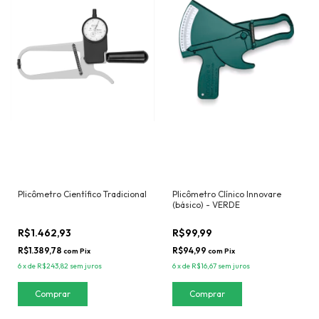
Plicômetro Científico Tradicional
Plicômetro Clínico Innovare
(básico) - VERDE
R$1.462,93
R$99,99
R$1.389,78
R$94,99
com
Pix
com
Pix
6
x
de
R$243,82
sem juros
6
x
de
R$16,67
sem juros