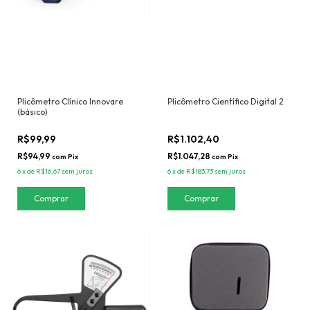
Plicômetro Clínico Innovare
Plicômetro Científico Digital 2
(básico)
R$99,99
R$1.102,40
R$94,99
R$1.047,28
com
Pix
com
Pix
6
x
de
R$16,67
sem juros
6
x
de
R$183,73
sem juros