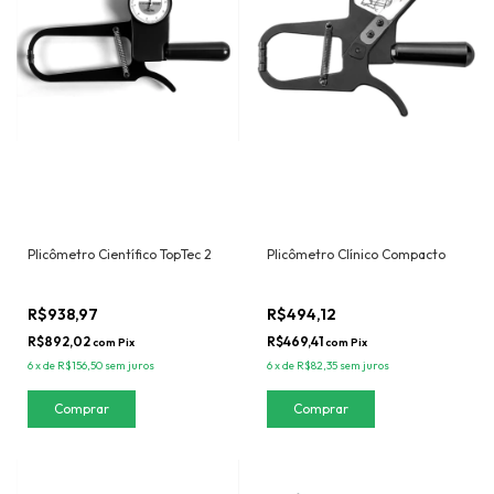
Plicômetro Científico TopTec 2
Plicômetro Clínico Compacto
R$938,97
R$494,12
R$892,02
R$469,41
com
Pix
com
Pix
6
x
de
R$156,50
sem juros
6
x
de
R$82,35
sem juros