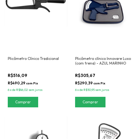
Plicômetro Clínico Tradicional
Plicômetro clínico Innovare Luxo
(com trena) - AZUL MARINHO
R$516,09
R$305,67
R$490,29
R$290,39
com
Pix
com
Pix
6
x
de
R$86,02
sem juros
6
x
de
R$50,95
sem juros