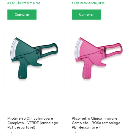
6
x
de
R$50,95
sem juros
6
x
de
R$50,95
sem juros
Plicômetro Clínico Innovare
Plicômetro Clínico Innovare
Completo - VERDE (embalagem
Completo - ROSA (embalagem
PET descartável)
PET descartável)