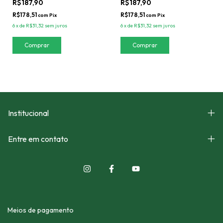
R$187,90
R$187,90
R$178,51
R$178,51
com
Pix
com
Pix
6
x
de
R$31,32
sem juros
6
x
de
R$31,32
sem juros
Institucional
Entre em contato
Meios de pagamento